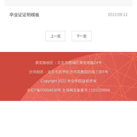
期
毕业证证明模板
2013-09-13
校
历
上一页
下一页
教
务
展览路校区：北京市西城区展览馆路24号
表
沙河校区：北京市昌平区沙河高教园区南三街5号
格
Copyright 2022 外交学院版权所有
京ICP备05004630号 文保网安备案号 1101020006
教
务
新
闻