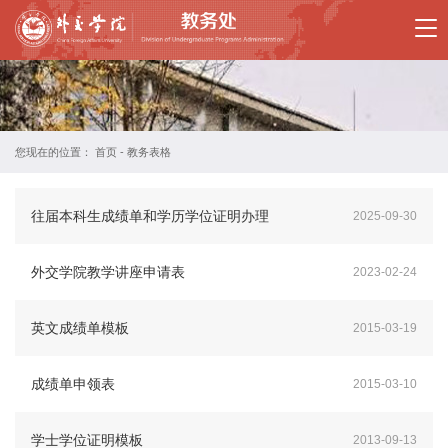
首
页
部
门
您现在的位置：
首页
-
教务表格
概
往届本科生成绩单和学历学位证明办理
2025-09-30
况
规
外交学院教学讲座申请表
2023-02-24
章
英文成绩单模板
2015-03-19
制
成绩单申领表
度
2015-03-10
学
学士学位证明模板
2013-09-13