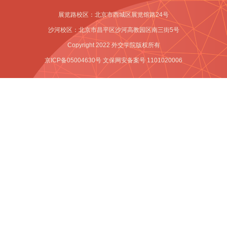
期
展览路校区：北京市西城区展览馆路24号
校
沙河校区：北京市昌平区沙河高教园区南三街5号
Copyright 2022 外交学院版权所有
历
京ICP备05004630号 文保网安备案号 1101020006
教
务
表
格
教
务
新
闻