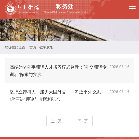
首
页
部
门
您现在的位置：
首页
-
教学成果
概
高端外交外事翻译人才培养模式创新：“外交翻译专
2026-06-16
况
训班”探索与实践
规
坚持立德树人，服务大国外交——习近平外交思
2026-06-16
章
想“三进”理论与实践相结合
制
度
上一页
下一页
学