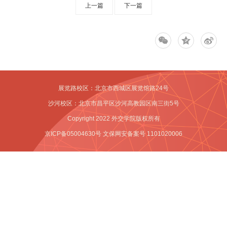
教
上一篇
下一篇
务
公
告
教
展览路校区：北京市西城区展览馆路24号
沙河校区：北京市昌平区沙河高教园区南三街5号
学
Copyright 2022 外交学院版权所有
资
京ICP备05004630号 文保网安备案号 1101020006
源
教
学
成