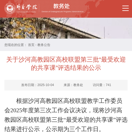
首
页
部
门
您现在的位置：
首页
-
教务公告
概
关于沙河高教园区高校联盟第三批“最受欢迎
况
的共享课”评选结果的公示
规
发布日期：2025-10-04
来源：教务处
访问量：
741
章
根据沙河高教园区高校联盟教学工作委员
制
会2025年度第三次工作会议决议，现将沙河高
度
教园区高校联盟第三批“最受欢迎的共享课”评选
学
结果进行公示，公示期为三个工作日。